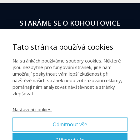
STARÁME SE O KOHOUTOVICE
MOP BRNO, spol. s r.o., Žebětínská
Tato stránka používá cookies
821/70, 623 00 Brno
Na stránkách používáme soubory cookies. Některé
IČ: 48910546, zapsáno v OR KS Brno, oddíl C, vložka
jsou nezbytné pro fungování stránek, jiné nám
11462
umožňují poskytnout vám lepší zkušenost při
návštěvě našich stránek nebo zobrazování reklamy,
Tel.:
+420 533 555 098
pomáhají nám analyzovat návštěvnost a stránky
zlepšovat.
E-mail:
mopbrno@mopbrno.cz
Nastavení cookies
FACEBOOK
SLEDUJTE NÁS
Odmítnout vše